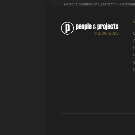
Personalberatung in Lasertechnik
Personal
© 2008-2023
A
H
P