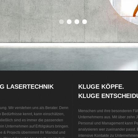
0
1
2
3
G LASERTECHNIK
KLUGE KÖPFE.
KLUGE ENTSCHEID
lung. Wir verstehen uns als Berater. Denn
Menschen und ihre besonderen Fäh
n Bedürfnisse kennt, kann einschätzen,
Unternehmens aus. Mit über zehn J
hließlich sind es immer die passenden
Personal und Management kann Peo
 ein Unternehmen auf Erfolgskurs bringen.
analysieren wer zueinander passt.
le & Projects übernimmt Ihr Mandat und
intensive Kontakte zu Unternehmen