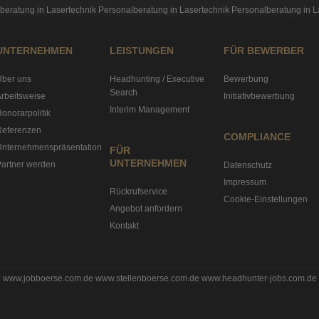
beratung in Lasertechnik
Personalberatung in Lasertechnik
Personalberatung in L
UNTERNEHMEN
LEISTUNGEN
FÜR BEWERBER
Über uns
Headhunting / Executive
Bewerbung
Search
rbeitsweise
Initiativbewerbung
Interim Management
onorarpolitik
Referenzen
COMPLIANCE
Unternehmenspräsentation
FÜR
UNTERNEHMEN
artner werden
Datenschutz
Impressum
Rückrufservice
Cookie-Einstellungen
Angebot anfordern
Kontakt
www.jobboerse.com.de
www.stellenboerse.com.de
www.headhunter-jobs.com.de