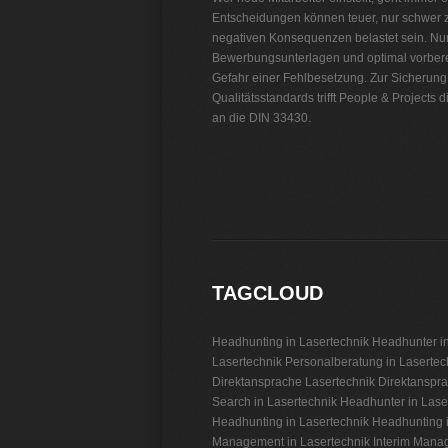
Entscheidungen können teuer, nur schwer 
negativen Konsequenzen belastet sein. Nur
Bewerbungsunterlagen und optimal vorbere
Gefahr einer Fehlbesetzung. Zur Sicherung
Qualitätsstandards trifft People & Project
an die DIN 33430.
Personalvermittlung Lasertechnik
TAGCLOUD
Headhunting in Lasertechnik
Headhunter in
Lasertechnik
Personalberatung in Lasertec
Direktansprache Lasertechnik
Direktanspra
Search in Lasertechnik
Headhunter in Lase
Headhunting in Lasertechnik
Headhunting i
Management in Lasertechnik
Interim Mana