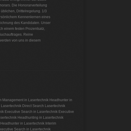
orars. Die Honorarverteilung
 üblichen, Drittelregelung. 1/3
persönlichem Kennenlernen eines
zeichnung des Kandidaten. Unser
ch einem festen Prozentsatz,
Suchauftrages. Reine
werden von uns in diesem
im Management in Lasertechnik
Headhunter in
 Lasertechnik
Direct Search Lasertechnik
nik
Executive Search in Lasertechnik
Executive
sertechnik
Headhunting in Lasertechnik
Headhunter in Lasertechnik
Interim
xecutive Search in Lasertechnik