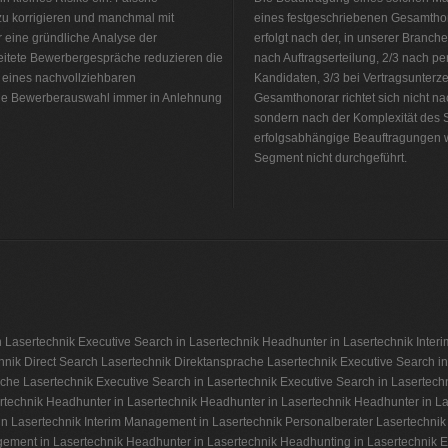
zu korrigieren und manchmal mit
eines festgeschriebenen Gesamthon
 eine gründliche Analyse der
erfolgt nach der, in unserer Branche
itete Bewerbergespräche reduzieren die
nach Auftragserteilung, 2/3 nach 
 eines nachvollziehbaren
Kandidaten, 3/3 bei Vertragsunter
s die Bewerberauswahl immer in Anlehnung
Gesamthonorar richtet sich nicht na
sondern nach der Komplexität des 
erfolgsabhängige Beauftragungen 
Segment nicht durchgeführt.
Personalvermittlung Lasertechnik
 Lasertechnik
Executive Search in Lasertechnik
Headhunter in Lasertechnik
Inter
hnik
Direct Search Lasertechnik
Direktansprache Lasertechnik
Executive Search in
che Lasertechnik
Executive Search in Lasertechnik
Executive Search in Lasertech
rtechnik
Headhunter in Lasertechnik
Headhunter in Lasertechnik
Headhunter in La
n Lasertechnik
Interim Management in Lasertechnik
Personalberater Lasertechnik
gement in Lasertechnik
Headhunter in Lasertechnik
Headhunting in Lasertechnik
E