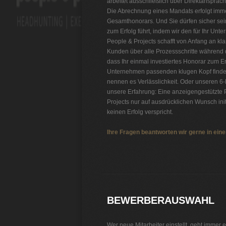
arbeitet ausschließlich über Direktansprach
Die Abrechnung eines Mandats erfolgt immer
Gesamthonorars. Und Sie dürfen sicher sein
zum Erfolg führt, indem wir den für Ihr Un
People & Projects schafft von Anfang an kl
Kunden über alle Prozessschritte während 
dass Ihr einmal investiertes Honorar zum Erf
Unternehmen passenden klugen Kopf finde
nennen es Verlässlichkeit. Oder unseren 6-
unsere Erfahrung: Eine anzeigengestützte
Projects nur auf ausdrücklichen Wunsch ini
keinen Erfolg verspricht.
Ihre Fragen beantworten wir gerne in ei
Personalvermittlung Lasertechnik
BEWERBERAUSWAHL
Wer neue Mitarbeiter einstellt, geht immer e