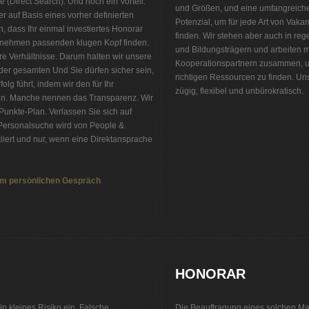
e (Direct Search). Und noch ein Vorteil:
und Größen, und eine umfangreiche
 auf Basis eines vorher definierten
Potenzial, um für jede Art von Vak
, dass Ihr einmal investiertes Honorar
finden. Wir stehen aber auch in r
ternehmen passenden klugen Kopf finden.
und Bildungsträgern und arbeiten m
are Verhältnisse. Darum halten wir unsere
Kooperationspartnern zusammen, u
der gesamten Und Sie dürfen sicher sein,
richtigen Ressourcen zu finden. Uns
olg führt, indem wir den für Ihr
zügig, flexibel und unbürokratisch.
n. Manche nennen das Transparenz. Wir
Punkte-Plan. Verlassen Sie sich auf
Personalvermittlung Lasertechnik
 Personalsuche wird von People &
tiiert und nur, wenn eine Direktansprache
nem persönlichen Gespräch
HONORAR
in kleines Risiko ein. Falsche
Die Beauftragung eines solchen Man